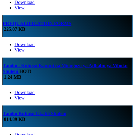
Download
View
PREQUALIFICATION FORMS
225.07 KB
Download
View
Tamko - Kuhusu Kanuni na Miongozo ya Adhabu ya Viboko
Shuleni
HOT!
1.24 MB
Download
View
Tamko Kuhusu Ukatili Shuleni
814.89 KB
Download