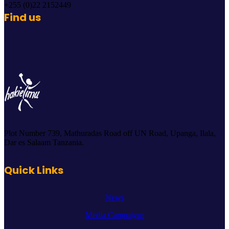
+255 (0)22 2152449
Find us
Plot Number 739, Mathuradas Road off UN Road, Upanga, Ilala,
Dar es Salaam Tanzania.
Quick Links
News
Media Campaigns