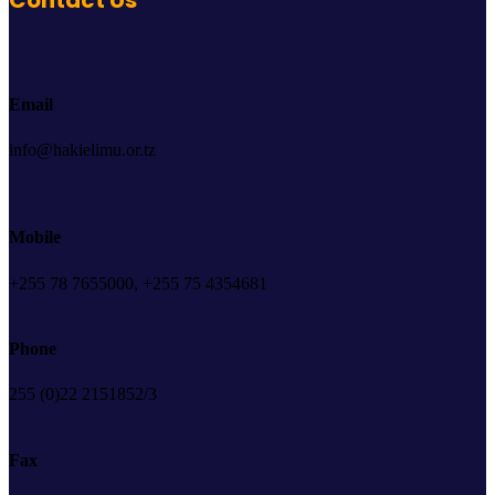
Email
info@hakielimu.or.tz
Mobile
+255 78 7655000, +255 75 4354681
Phone
255 (0)22 2151852/3
Fax