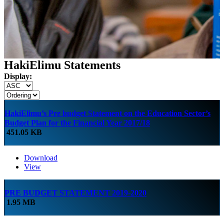
HakiElimu Statements
Display:
HakiElimu’s Pre budget Statement on the Education Sector’s
Budget Plan for the Financial Year 2017/18
451.05 KB
Download
View
PRE BUDGET STATEMENT 2019-2020
1.95 MB