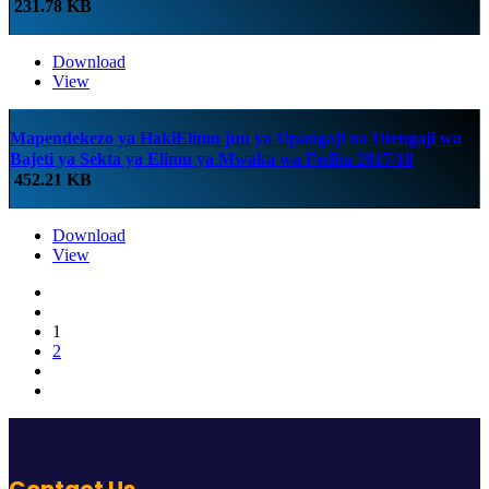
231.78 KB
Download
View
Mapendekezo ya HakiElimu juu ya Upangaji na Utengaji wa
Bajeti ya Sekta ya Elimu ya Mwaka wa Fedha 2017/18
452.21 KB
Download
View
1
2
Contact Us