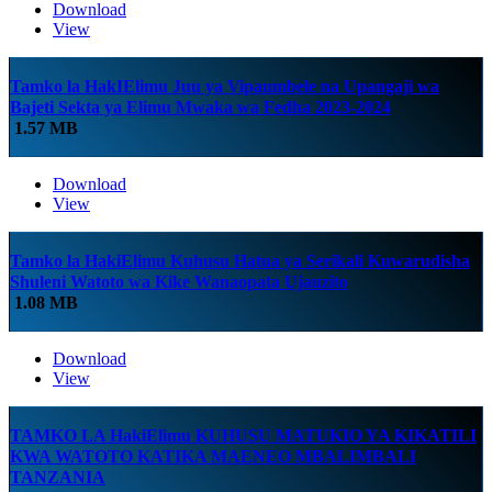
Download
View
Tamko la HakIElimu Juu ya Vipaumbele na Upangaji wa
Bajeti Sekta ya Elimu Mwaka wa Fedha 2023-2024
1.57 MB
Download
View
Tamko la HakiElimu Kuhusu Hatua ya Serikali Kuwarudisha
Shuleni Watoto wa Kike Wanaopata Ujauzito
1.08 MB
Download
View
TAMKO LA HakiElimu KUHUSU MATUKIO YA KIKATILI
KWA WATOTO KATIKA MAENEO MBALIMBALI
TANZANIA