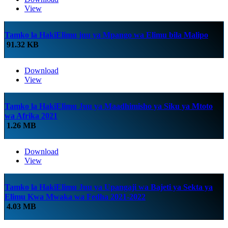
View
Tamko la HakiElimu juu ya Mpango wa Elimu bila Malipo
91.32 KB
Download
View
Tamko la HakiElimu Juu ya Maadhimisho ya Siku ya Mtoto
wa Afrika 2021
1.26 MB
Download
View
Tamko la HakiElimu Juu ya Upangaji wa Bajeti ya Sekta ya
Elimu Kwa Mwaka wa Fedha 2021-2022
4.03 MB